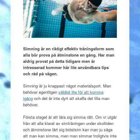
Simning är en riktigt effektiv träningsform som
alla bör prova på åtminstone en gång. Har man
aldrig provat på detta tidigare men är
intresserad kommer här lite användbara tips
och råd på vägen.
Simning är ju knappast något materialsport. Man
behöver egentligen
väldigt lite för att komma
igång
och det är inte dyrt att skaffa det lilla man
behöver.
Första steget är att lära sig simma rätt. Om vi utgår
från att alla klarat av simträningen under skoltiden
och åtminstone lärt sig bröstsim kan man ju säga
att man kan simma, men man simmar troligtvis inte