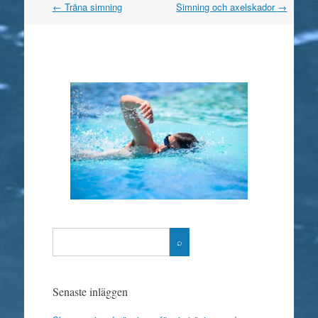
←
Träna simning
Simning och axelskador
→
Post navigation
Senaste inläggen