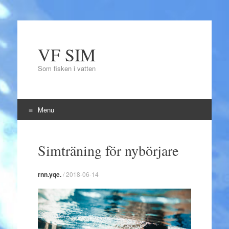
VF SIM
Som fisken i vatten
Menu
Skip to content
Simträning för nybörjare
rnn.yqe.
/
2018-06-14