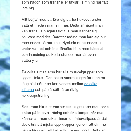
som någon som tränar eller tävlar i simning har fått
lära sig.
Allt börjar med att lära sig att ha huvudet under
vattnet medan man simmar. Detta är något man
kan träna i sin egen takt tills man känner sig
bekväm med det. Därefter måste man lära sig hur
man andas på rätt sätt. Nyckeln är att andas ut
under vattnet och inte försöka hitta med både ut-
och inandning de korta stunder man är ovan
vattenytan.
De olika simstilarna har alla muskelgrupper som
ligger i fokus. Den bästa simträningen får man på
lång sikt när man kan variera mellan
de olika
stilarna
och på så sätt få en riktigt
helkroppsträning.
Som man blir mer van vid simningen kan man börja
satsa på intervallträning och öka tempot när man
känner att man orkar. Innan ett intervallpass är det
dock bra att mjuka upp kroppen genom att simma
några längder i ett behagligt tempo först. Detta är