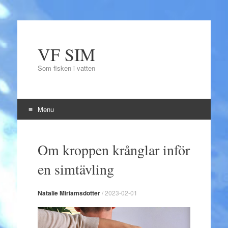
VF SIM
Som fisken i vatten
Menu
Skip to content
Om kroppen krånglar inför
en simtävling
Natalie Miriamsdotter
/
2023-02-01