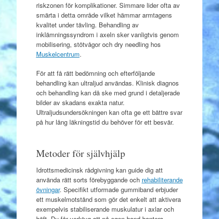
riskzonen för komplikationer. Simmare lider ofta av
smärta i detta område vilket hämmar armtagens
kvalitet under tävling. Behandling av
inklämningssyndrom i axeln sker vanligtvis genom
mobilisering, stötvågor och dry needling hos
Muskelcentrum
.
För att få rätt bedömning och efterföljande
behandling kan ultraljud användas. Klinisk diagnos
och behandling kan då ske med grund i detaljerade
bilder av skadans exakta natur.
Ultraljudsundersökningen kan ofta ge ett bättre svar
på hur lång läkningstid du behöver för ett besvär.
Metoder för självhjälp
Idrottsmedicinsk rådgivning kan guide dig att
använda rätt sorts förebyggande och
rehabiliterande
övningar
. Specifikt utformade gummiband erbjuder
ett muskelmotstånd som gör det enkelt att aktivera
exempelvis stabiliserande muskulatur i axlar och
höft. Du får verktyg att på egen hand hantera